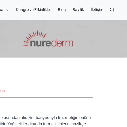
kal
Kongre ve Etkinlikler
Blog
Bayilik
İletişim
ama
dokusundan alır. Süt banyosuyla kozmetiğin önünü
r. Yağlı ciltler dışında tüm cilt tiplerini nazikçe