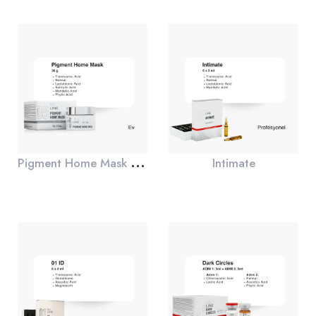
P
igment Home Mask 30 gr
Intimate