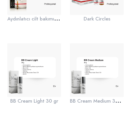
A
ydınlatıcı cilt bakımı solüsyonu
Dark Circles
B
B Cream Medium 30 gr
BB Cream Light 30 gr