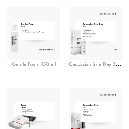
C
aucasian Skin Day 30 ml
Gentle Foam 150 ml