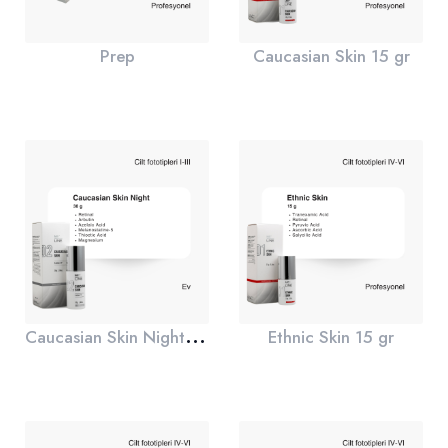
Prep
Caucasian Skin 15 gr
C
aucasian Skin Night 30 gr
Ethnic Skin 15 gr